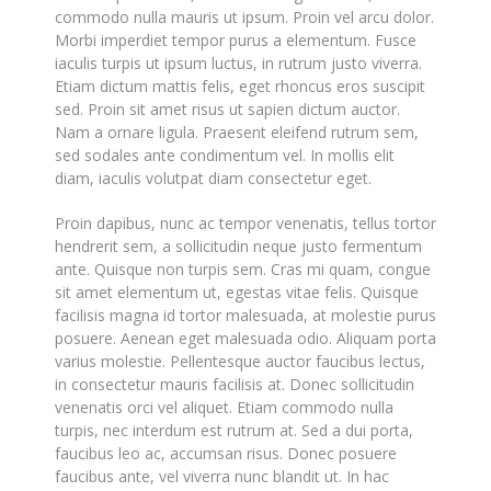
commodo nulla mauris ut ipsum. Proin vel arcu dolor.
Morbi imperdiet tempor purus a elementum. Fusce
iaculis turpis ut ipsum luctus, in rutrum justo viverra.
Etiam dictum mattis felis, eget rhoncus eros suscipit
sed. Proin sit amet risus ut sapien dictum auctor.
Nam a ornare ligula. Praesent eleifend rutrum sem,
sed sodales ante condimentum vel. In mollis elit
diam, iaculis volutpat diam consectetur eget.
Proin dapibus, nunc ac tempor venenatis, tellus tortor
hendrerit sem, a sollicitudin neque justo fermentum
ante. Quisque non turpis sem. Cras mi quam, congue
sit amet elementum ut, egestas vitae felis. Quisque
facilisis magna id tortor malesuada, at molestie purus
posuere. Aenean eget malesuada odio. Aliquam porta
varius molestie. Pellentesque auctor faucibus lectus,
in consectetur mauris facilisis at. Donec sollicitudin
venenatis orci vel aliquet. Etiam commodo nulla
turpis, nec interdum est rutrum at. Sed a dui porta,
faucibus leo ac, accumsan risus. Donec posuere
faucibus ante, vel viverra nunc blandit ut. In hac