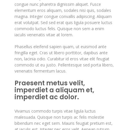
congue nunc pharetra dignissim aliquet. Fusce
elementum eros aliquam, sodales nisi quis, sodales
magna. Integer congue convallis adipiscing. Aliquam
erat volutpat. Sed sed erat quis ligula posuere luctus
commodo luctus felis. Quisque non sem a enim
iaculis venenatis vitae at lorem.
Phasellus eleifend sapien quam, ut euismod ante
fringilla eget. Cras ut libero porttitor, dapibus ante
non, lacinia odio. Curabitur id eros vitae elit feugiat
commodo ut eu justo. Pellentesque sed porta libero,
venenatis fermentum lacus.
Praesent metus velit,
imperdiet a aliquam et,
imperdiet ac dolor.
Vivamus commodo turpis vitae ligula luctus
malesuada. Quisque non turpis ac felis molestie
bibendum nec eget sem. Mauris feugiat pretium est,
at iaculis est. Integer nec eros velit. Aenean rutrum,